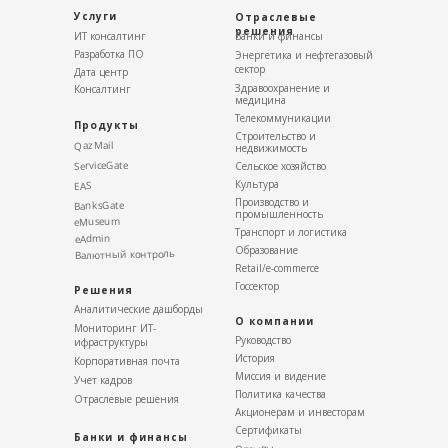
Услуги
Отраслевые
решения
ИТ консалтинг
Банки и финансы
Разработка ПО
Энергетика и нефтегазовый
сектор
Дата центр
Здравоохранение и
Консалтинг
медицина
Телекоммуникации
Продукты
Строительство и
QazMail
недвижимость
ServiceGate
Сельское хозяйство
Культура
EAS
Производство и
BanksGate
промышленность
eMuseum
Транспорт и логистика
eAdmin
Образование
Валютный контроль
Retail/e-commerce
Госсектор
Решения
Аналитические дашборды
О компании
Мониторинг ИТ-
Руководство
ифраструктуры
История
Корпоративная почта
Миссия и видение
Учет кадров
Политика качества
Отраслевые решения
Акционерам и инвесторам
Сертификаты
Банки и финансы