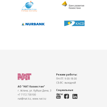
Режим работы:
ПН-ПТ:
9.00-18.00
СБ-ВС:
выходной
АО "НАТ Казахстан"
Социальные
г. Астана, ул. Куйши Дина, 3
сети:
+7 7172 730100
nat@nat.kz
,
www.nat.kz