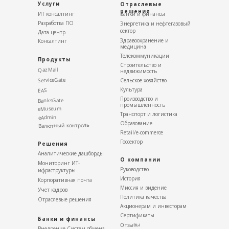
ВУЗов.
Услуги
Отраслевые
После успешной стажировки вчерашние
решения
ИТ консалтинг
Банки и финансы
студенты становятся полноценными
Разработка ПО
Энергетика и нефтегазовый
сектор
специалистами компании. Многие из них
Дата центр
Здравоохранение и
Консалтинг
активно продвигаются в профессии. За
медицина
каждым стажером закреплен наставник,
Телекоммуникации
Продукты
опытный специалист компании, который
Строительство и
QazMail
недвижимость
делится своим опытом и наработками в
ServiceGate
Сельское хозяйство
профессии. Обучение-стажировка
Культура
EAS
максимально приближена к рабочим
Производство и
BanksGate
проектам.
промышленность
eMuseum
Транспорт и логистика
eAdmin
Требования:
Образование
Валютный контроль
Retail/e-commerce
Студенты 4 курса или окончившие ВУЗ по
Госсектор
Решения
направлению «Информационные
Аналитические дашборды
технологии».
О компании
Мониторинг ИТ-
Руководство
ифраструктуры
Документы:
История
Корпоративная почта
Диплом, справка с ВУЗа, мотивационное
Миссия и видение
Учет кадров
письмо.
Политика качества
Отраслевые решения
Акционерам и инвесторам
Контактн
ые данные
:
Сертификаты
Банки и финансы
Отзывы
E-mail: Aliya.lyudvik@nat.kz
Внедрение Систем обмена